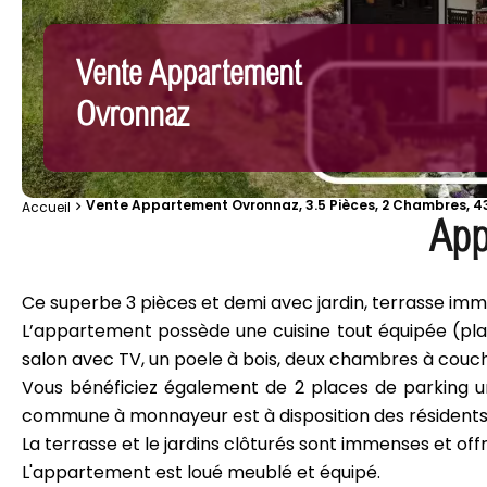
Vente Appartement
Ovronnaz
Vente Appartement Ovronnaz, 3.5 Pièces, 2 Chambres, 4
Accueil
App
Ce superbe 3 pièces et demi avec jardin, terrasse imme
L’appartement possède une cuisine tout équipée (plaq
salon avec TV, un poele à bois, deux chambres à couch
Vous bénéficiez également de 2 places de parking un
commune à monnayeur est à disposition des résidents
La terrasse et le jardins clôturés sont immenses et off
L'appartement est loué meublé et équipé.