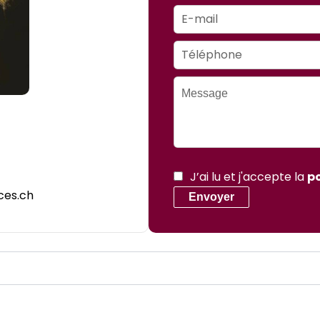
J’ai lu et j'accepte la
po
ces.ch
Envoyer