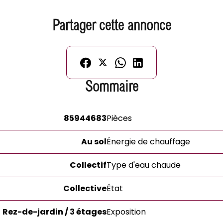
Partager cette annonce
Sommaire
85944683
Pièces
Au sol
Énergie de chauffage
Collectif
Type d'eau chaude
Collective
État
Rez-de-jardin / 3 étages
Exposition